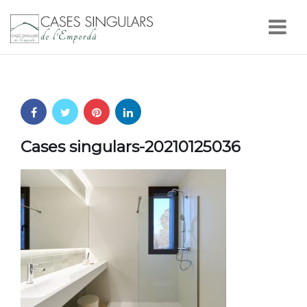
Nav
Cases singulars-20210125036