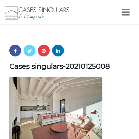
Nav
Cases singulars-20210125008