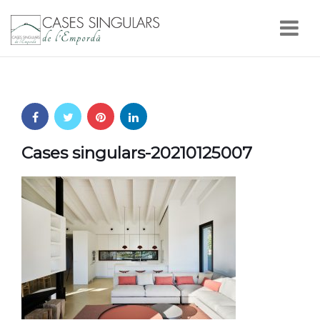
Nav
Cases singulars-20210125007