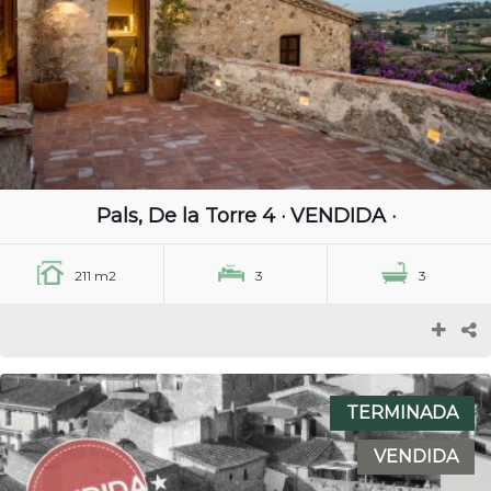
Pals, De la Torre 4 · VENDIDA ·
211 m2
3
3
TERMINADA
VENDIDA