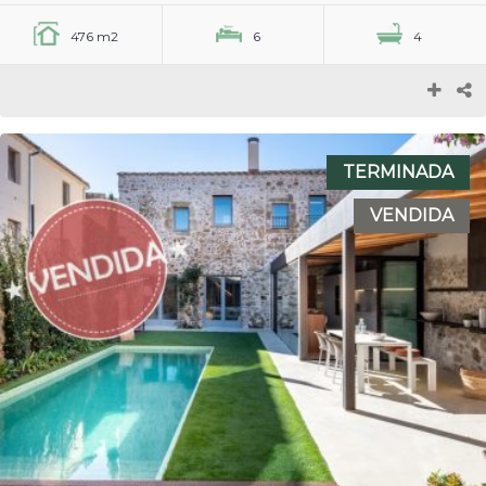
476 m2
6
4
TERMINADA
VENDIDA