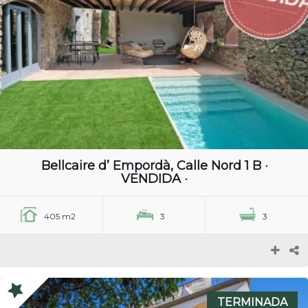
Bellcaire d’ Empordà, Calle Nord 1 B ·
VENDIDA ·
405 m2
3
3
TERMINADA