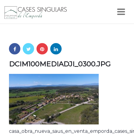
Nav
DCIM100MEDIADJI_0300.JPG
casa_obra_nueva_saus_en_venta_emporda_cases_si