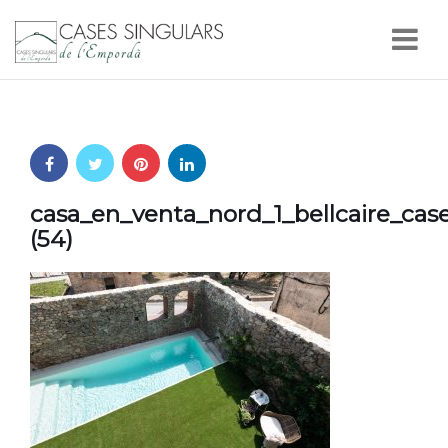
Nav
casa_en_venta_nord_1_bellcaire_ca
(54)