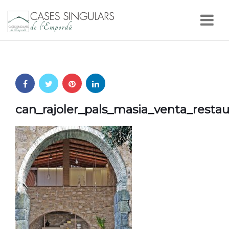
Nav
can_rajoler_pals_masia_venta_resta