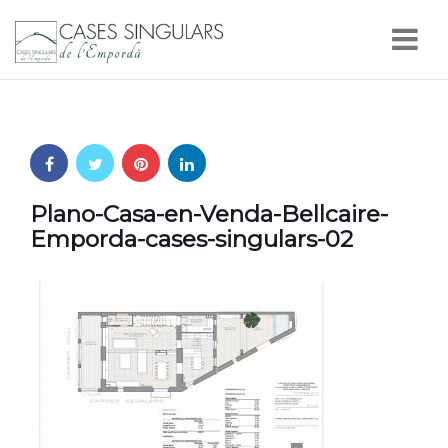
Nav
Plano-Casa-en-Venda-Bellcaire-
Emporda-cases-singulars-02