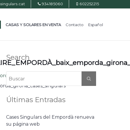
ingulars.cat
934185060
602252215
CASAS Y SOLARES EN VENTA
Contacto
Español
Search
CAIRE_EMPORDÀ_baix_emporda_girona_c
rda_girona_cases_singulars
rda_girona_cases_singulars
Últimas Entradas
Cases Singulars del Empordà renueva
su página web