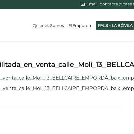
Email: contacta@casess
Quienes Somos
El Empordà
PALS – LA BÓVILA
ilitada_en_venta_calle_Moli_13_BELL
n_venta_calle_Moli_13_BELLCAIRE_EMPORDÀ_baix_empo
n_venta_calle_Moli_13_BELLCAIRE_EMPORDÀ_baix_empo