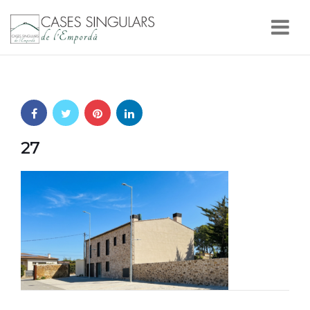
Nav
27