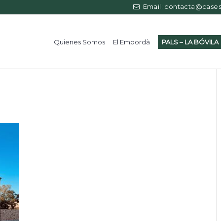
Email: contacta@casess
Quienes Somos
El Empordà
PALS – LA BÓVILA