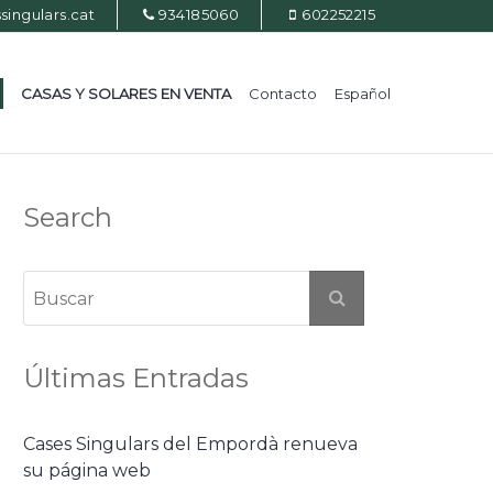
ingulars.cat
934185060
602252215
CASAS Y SOLARES EN VENTA
Contacto
Español
Search
Últimas Entradas
Cases Singulars del Empordà renueva
su página web