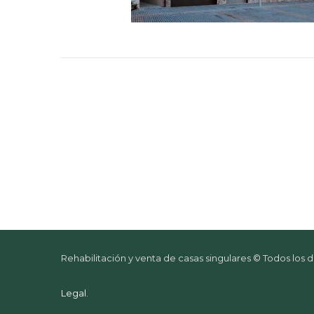
Rehabilitación y venta de casas singulares © Todos los
Legal
.