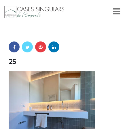
Nav
25