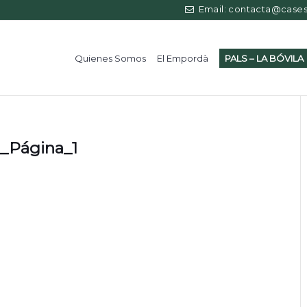
Email: contacta@casess
Quienes Somos
El Empordà
PALS – LA BÓVILA
_Página_1