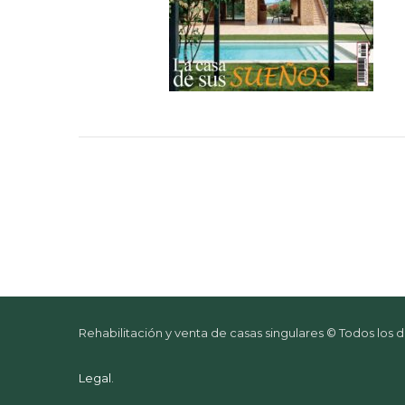
Rehabilitación y venta de casas singulares © Todos los
Legal
.