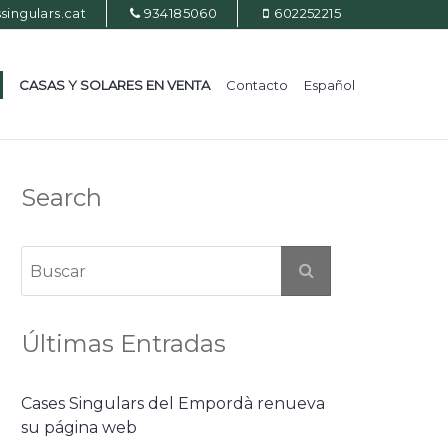
ingulars.cat
934185060
602252215
CASAS Y SOLARES EN VENTA
Contacto
Español
Search
Últimas Entradas
Cases Singulars del Empordà renueva
su página web