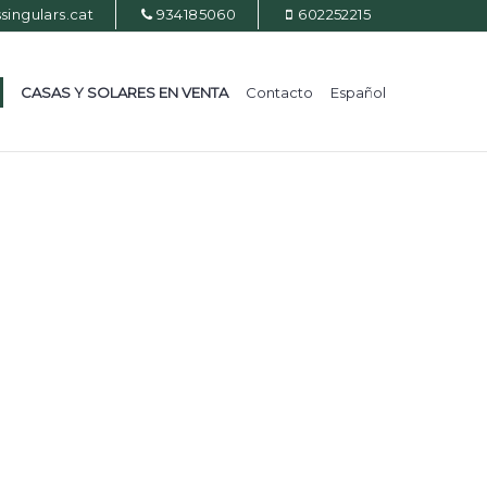
ingulars.cat
934185060
602252215
CASAS Y SOLARES EN VENTA
Contacto
Español