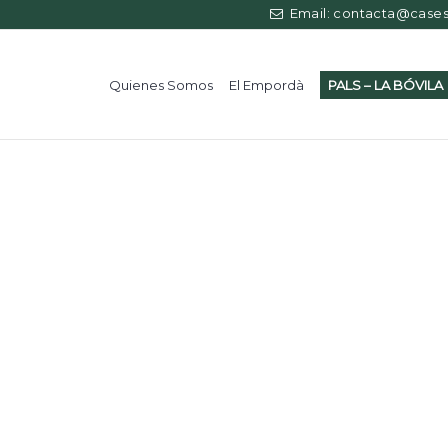
Email: contacta@casess
Quienes Somos
El Empordà
PALS – LA BÓVILA