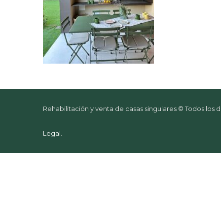
Rehabilitación y venta de casas singulares © Todos los
Legal
.