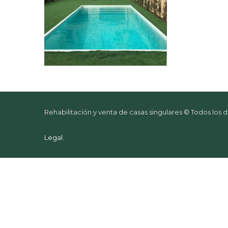
Rehabilitación y venta de casas singulares © Todos los
Legal
.