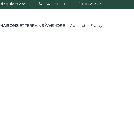
ingulars.cat
934185060
602252215
MAISONS ET TERRAINS À VENDRE
Contact
Français