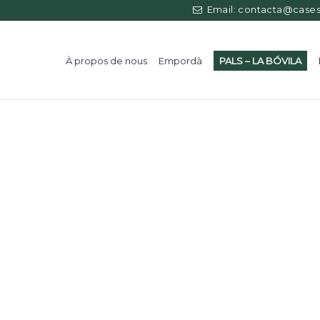
Email: contacta@casess
À propos de nous
Empordà
PALS – LA BÓVILA