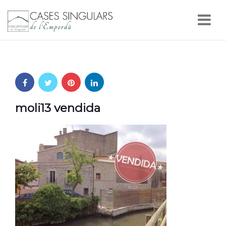
Nav
moli13 vendida