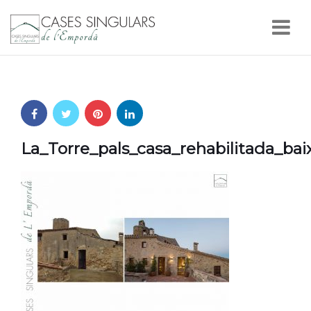
Nav
La_Torre_pals_casa_rehabilitada_ba