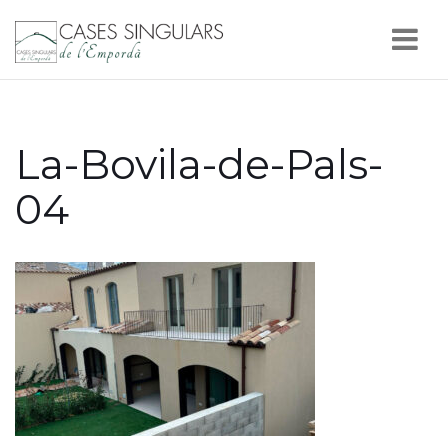
Nav
La-Bovila-de-Pals-
04