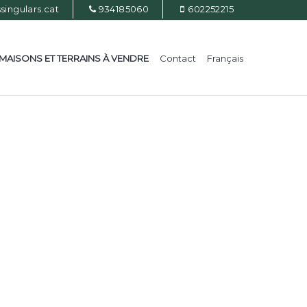
ingulars.cat
934185060
602252215
MAISONS ET TERRAINS À VENDRE
Contact
Français