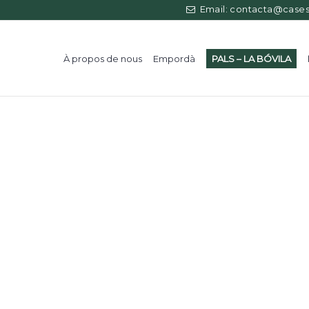
Email: contacta@casess
À propos de nous
Empordà
PALS – LA BÓVILA