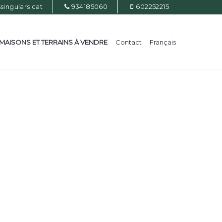
ingulars.cat
934185060
602252215
MAISONS ET TERRAINS À VENDRE
Contact
Français