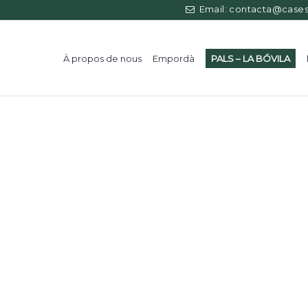
Email: contacta@casess
À propos de nous
Empordà
PALS – LA BÓVILA