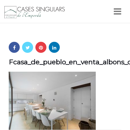
Nav
Fcasa_de_pueblo_en_venta_albons_c