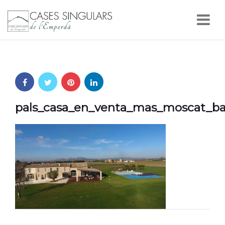
Nav
pals_casa_en_venta_mas_moscat_ba