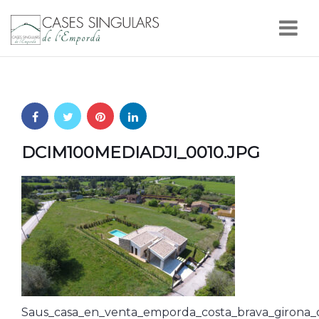
Nav
DCIM100MEDIADJI_0010.JPG
Saus_casa_en_venta_emporda_costa_brava_girona