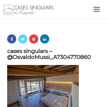
Nav
cases singulars –
@OsvaldoMussi_A7304770860