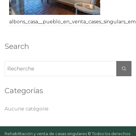
albons_casa__pueblo_en_venta_cases_singulars_em
Search
Categorías
Aucune catégorie
Rehabilitación y venta de casas singulares © Todos los derechos