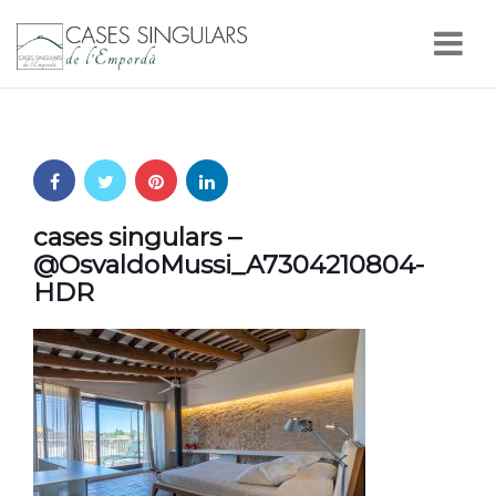
Nav
cases singulars –
@OsvaldoMussi_A7304210804-
HDR