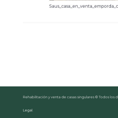
Saus_casa_en_venta_emporda_c
Rehabilitación y venta de casas singulares © Todos los
Legal
.