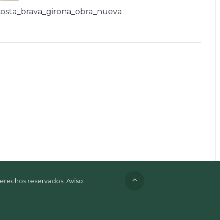
osta_brava_girona_obra_nueva
 derechos reservados.
Aviso