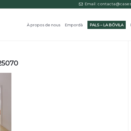
Email: contacta@casess
À propos de nous
Empordà
PALS – LA BÓVILA
125070