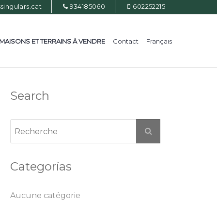
ingulars.cat
934185060
602252215
MAISONS ET TERRAINS À VENDRE
Contact
Français
Search
Categorías
Aucune catégorie