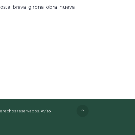
osta_brava_girona_obra_nueva
 derechos reservados.
Aviso