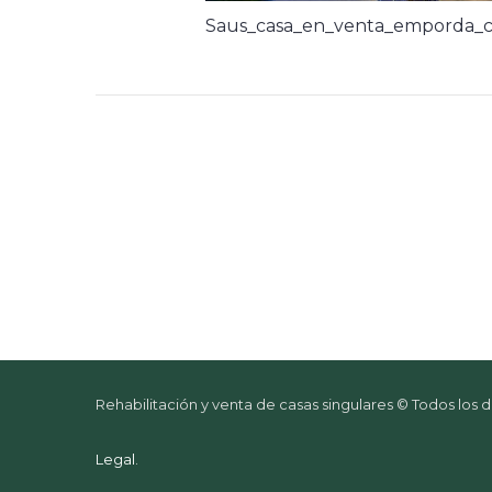
Saus_casa_en_venta_emporda_c
Rehabilitación y venta de casas singulares © Todos los
Legal
.