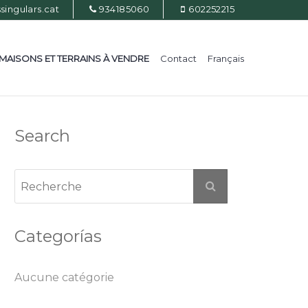
ingulars.cat
934185060
602252215
MAISONS ET TERRAINS À VENDRE
Contact
Français
Search
Categorías
Aucune catégorie