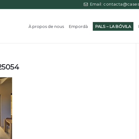
Email: contacta@casess
À propos de nous
Empordà
PALS – LA BÓVILA
125054