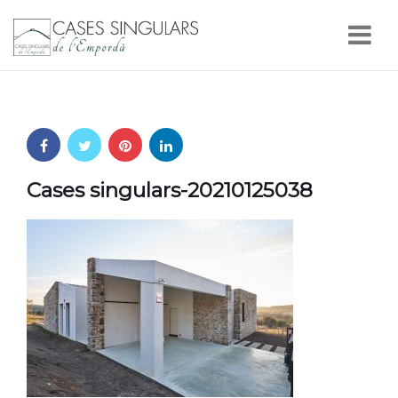
Nav
Cases singulars-20210125038