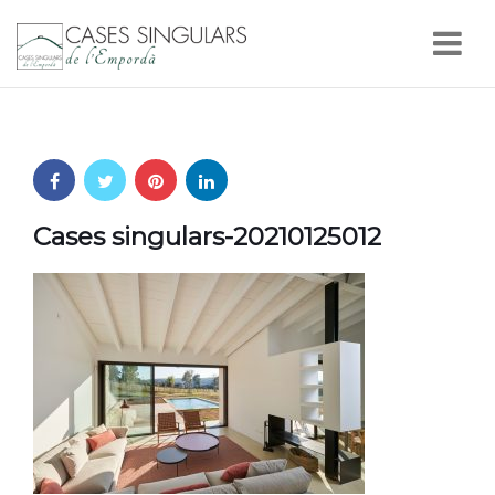
Nav
Cases singulars-20210125012