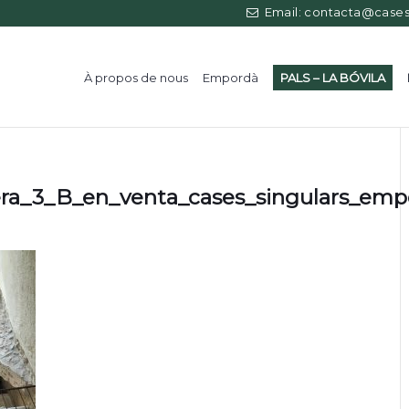
Email: contacta@casess
À propos de nous
Empordà
PALS – LA BÓVILA
vera_3_B_en_venta_cases_singulars_emp