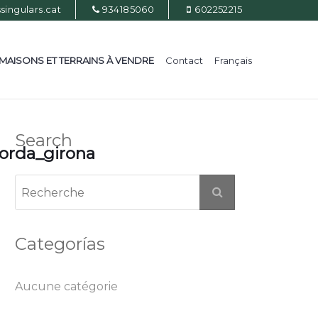
ingulars.cat
934185060
602252215
MAISONS ET TERRAINS À VENDRE
Contact
Français
Search
orda_girona
Categorías
Aucune catégorie