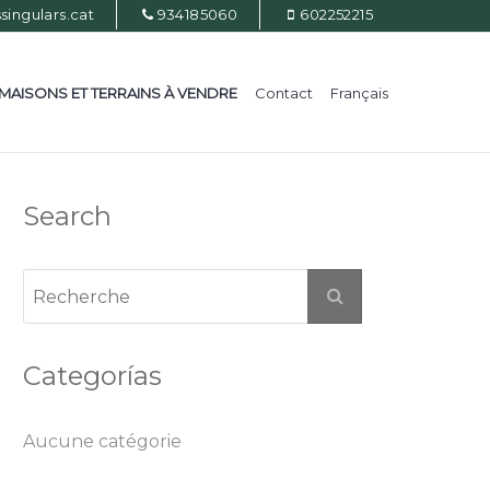
ingulars.cat
934185060
602252215
MAISONS ET TERRAINS À VENDRE
Contact
Français
Search
Categorías
Aucune catégorie