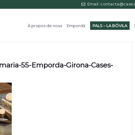
Email: contacta@casess
À propos de nous
Empordà
PALS – LA BÓVILA
amaria-55-Emporda-Girona-Cases-