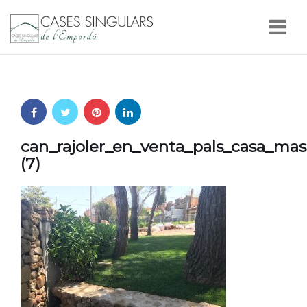
Nav
can_rajoler_en_venta_pals_casa_mas
(7)