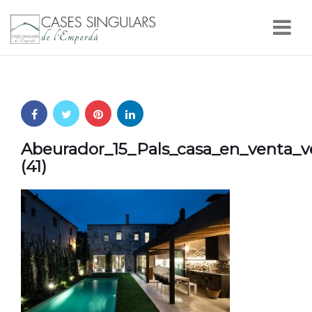
Nav
Abeurador_15_Pals_casa_en_venta_
(41)