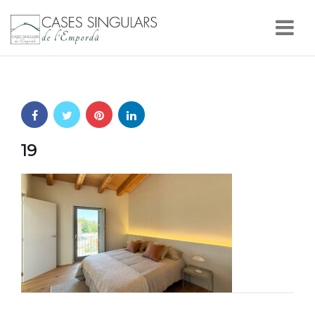
Nav
19