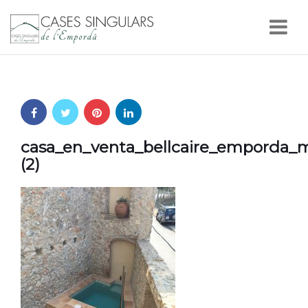
Nav
casa_en_venta_bellcaire_emporda_m
(2)