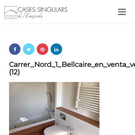
Nav
Carrer_Nord_1_Bellcaire_en_venta_
(12)