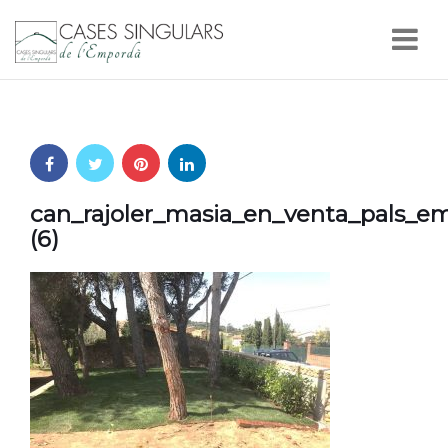
Nav
can_rajoler_masia_en_venta_pals_e
(6)