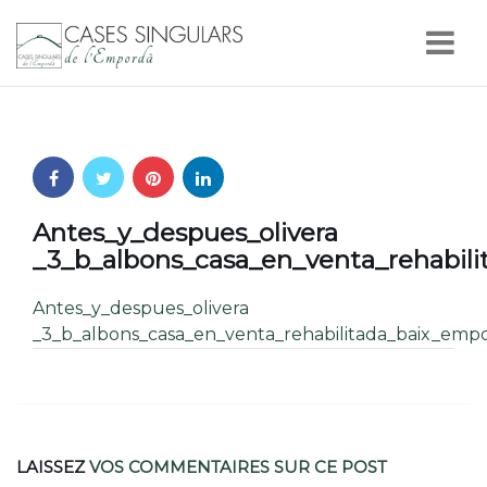
Nav
Antes_y_despues_olivera
_3_b_albons_casa_en_venta_rehabil
Antes_y_despues_olivera
_3_b_albons_casa_en_venta_rehabilitada_baix_empo
LAISSEZ
VOS COMMENTAIRES
SUR CE POST