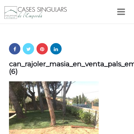
Nav
can_rajoler_masia_en_venta_pals_e
(6)