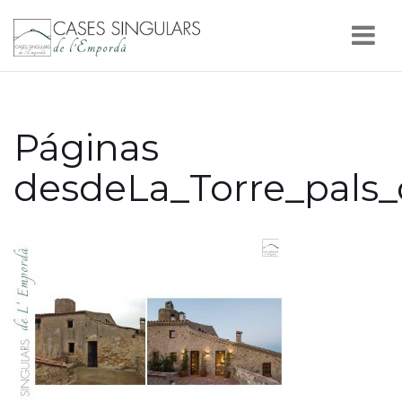
Nav
Páginas
desdeLa_Torre_pals_